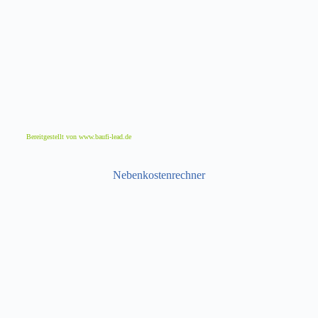
Bereitgestellt von www.baufi-lead.de
Nebenkosten­rechner