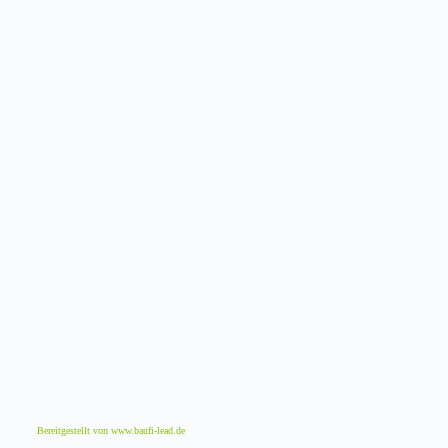
Bereitgestellt von www.baufi-lead.de